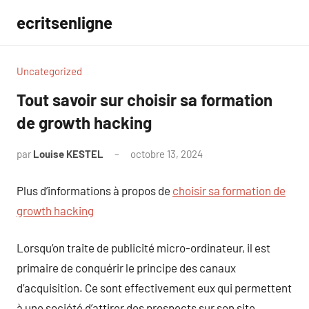
Aller
ecritsenligne
au
contenu
Uncategorized
Tout savoir sur choisir sa formation
de growth hacking
par
Louise KESTEL
octobre 13, 2024
Aucun
commentaire
Plus d’informations à propos de
choisir sa formation de
growth hacking
Lorsqu’on traite de publicité micro-ordinateur, il est
primaire de conquérir le principe des canaux
d’acquisition. Ce sont effectivement eux qui permettent
à une société d’attirer des prospects sur son site