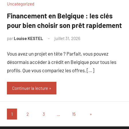
Uncategorized
Financement en Belgique : les clés
pour bien choisir son prêt rapidement
par
Louise KESTEL
juillet 31, 2026
Aucun
commentaire
Vous avez un projet en tête ? Parfait, vous pouvez
désormais accéder à crédit en Belgique pour tous les
profils. Que vous compariez les offres, […]
Continuer la lecture
Pagination
Articles
1
2
3
…
15
»
suivants
des