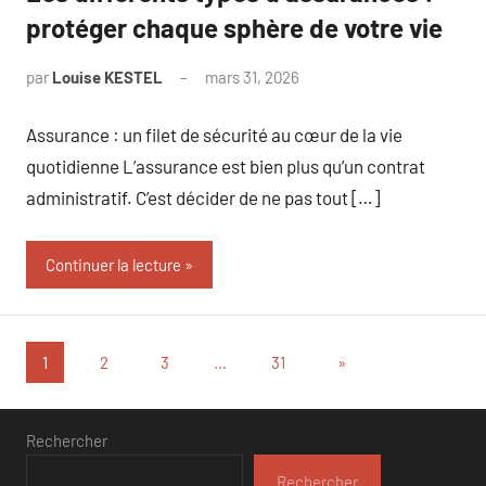
protéger chaque sphère de votre vie
par
Louise KESTEL
mars 31, 2026
Aucun
commentaire
Assurance : un filet de sécurité au cœur de la vie
quotidienne L’assurance est bien plus qu’un contrat
administratif. C’est décider de ne pas tout […]
Continuer la lecture
Pagination
Articles
1
2
3
…
31
»
suivants
des
publications
Rechercher
Rechercher