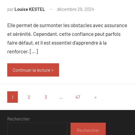
par
Louise KESTEL
décembre 29, 2024
Aucun
commentaire
Elle permet de surmonter les obstacles avec assurance
et sérénité. Cependant, cette confiance peut parfois
faire défaut, et il est essentiel d’apprendre à la
renforcer. […]
Continuer la lecture
Pagination
Articles
1
2
3
…
47
»
suivants
des
publications
Rechercher
Rechercher