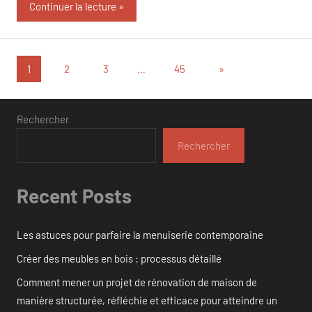
Continuer la lecture
Pagination
Articles
1
2
3
…
45
»
suivants
des
publications
Rechercher
Rechercher
Recent Posts
Les astuces pour parfaire la menuiserie contemporaine
Créer des meubles en bois : processus détaillé
Comment mener un projet de rénovation de maison de
manière structurée, réfléchie et efficace pour atteindre un