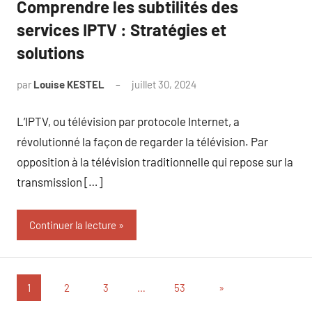
Comprendre les subtilités des
services IPTV : Stratégies et
solutions
par
Louise KESTEL
juillet 30, 2024
Aucun
commentaire
L’IPTV, ou télévision par protocole Internet, a
révolutionné la façon de regarder la télévision. Par
opposition à la télévision traditionnelle qui repose sur la
transmission […]
Continuer la lecture
Pagination
Articles
1
2
3
…
53
»
suivants