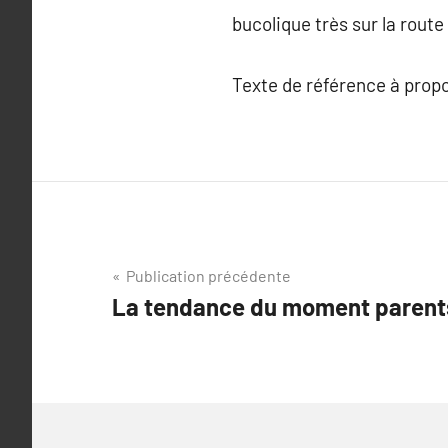
bucolique très sur la route 
Texte de référence à prop
Navigation
Publication précédente
La tendance du moment parents
de
l’article