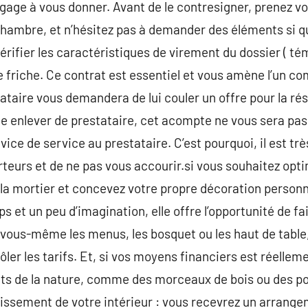
engage à vous donner. Avant de le contresigner, prenez v
chambre, et n’hésitez pas à demander des éléments si q
érifier les caractéristiques de virement du dossier ( té
e friche. Ce contrat est essentiel et vous amène l’un c
stataire vous demandera de lui couler un offre pour la ré
de enlever de prestataire, cet acompte ne vous sera pas
ervice de service au prestataire. C’est pourquoi, il est t
eurs et de ne pas vous accourir.si vous souhaitez opt
la mortier et concevez votre propre décoration personn
t un peu d’imagination, elle offre l’opportunité de fai
ous-même les menus, les bosquet ou les haut de table, 
rôler les tarifs. Et, si vos moyens financiers est réellem
ts de la nature, comme des morceaux de bois ou des po
llissement de votre intérieur : vous recevrez un arran