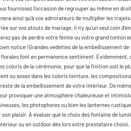
ous fournissez l’occasion de regrouper au même en droi
nera ainsi qu’à vos admirateurs de multiplier les trajet
ée sur vos atouts de mariage, il n’y qu’un seul coin d’e
uerez pas de perdre votre feinte ou votre grand tonton 
a bien notice !Grandes vedettes de la embellissement de 
 florales font en permanence sentiment. Évidemment, 
es coloris de la cérémonie, pour que la finition soit le p
ivent ou assez dans les coloris teinture, les compositions
reste de la embellissement de votre intérieur. De même
ur provoquer une atmosphère chaleureuse et intimiste. 
ineuses, les photophores ou bien les lanternes rustiques
son plaisir. À évaluer que le choix des fontaine de lumi
ntérieur ou en outdoor.dès lors votre prestataire choisi, 