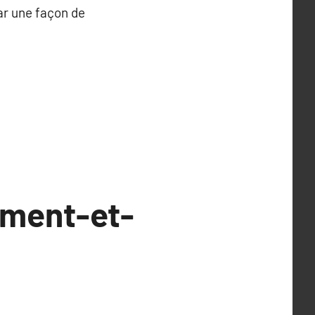
ar une façon de
ement-et-