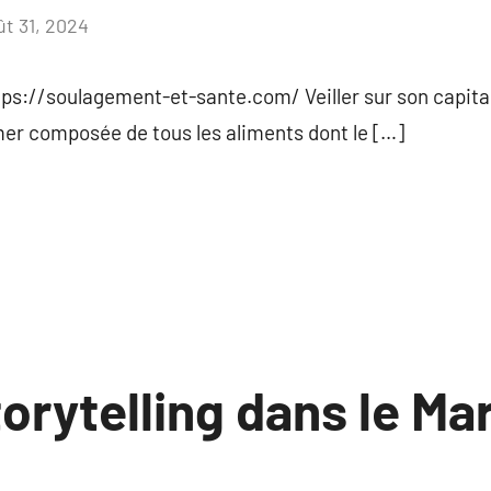
ût 31, 2024
Aucun
commentaire
ttps://soulagement-et-sante.com/ Veiller sur son capit
r composée de tous les aliments dont le […]
torytelling dans le Ma