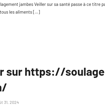
agement jambes Veiller sur sa santé passe à ce titre p
us les aliments […]
ir sur https://soulag
m/
ût 31, 2024
Aucun