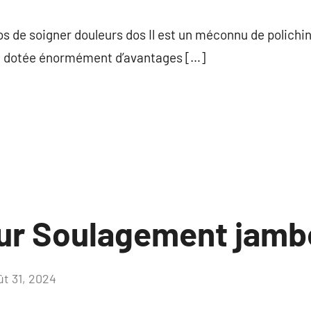
commentaire
os de soigner douleurs dos Il est un méconnu de polichin
ssi dotée énormément d’avantages […]
sur Soulagement jamb
ût 31, 2024
Aucun
commentaire