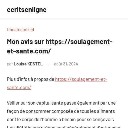
Aller
ecritsenligne
au
contenu
Uncategorized
Mon avis sur https://soulagement-
et-sante.com/
par
Louise KESTEL
août 31, 2024
Aucun
commentaire
Plus d’infos à propos de
https://soulagement-et-
sante.com/
Veiller sur son capital santé passe également par une
façon de consommer composée de tous les aliments
dont le corps de l’homme a besoin pour se conçevoir.
Les diététiciens préconisent généralement d’opter pour