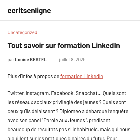
Aller
ecritsenligne
au
contenu
Uncategorized
Tout savoir sur formation LinkedIn
par
Louise KESTEL
juillet 8, 2026
Aucun
commentaire
Plus d’infos à propos de
formation LinkedIn
Twitter, Instagram, Facebook, Snapchat… Quels sont
les réseaux sociaux privilégié des jeunes ? Quels sont
ceux qu’ils délaissent ? Diplomeo a débarqué l’enquête
avec son panel ‘ Parole aux Jeunes ‘, prédisant
beaucoup de résultats pas si inhabituels, mais qui nous
aiguillent sur les pratiques binaires du futur. Pour