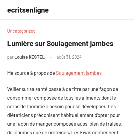
Aller
ecritsenligne
au
contenu
Uncategorized
Lumière sur Soulagement jambes
par
Louise KESTEL
août 31, 2024
Aucun
commentaire
Ma source à propos de
Soulagement jambes
Veiller sur sa santé passe à ce titre par une façon de
consommer composée de tous les aliments dont le
corps de l’homme a besoin pour se développer. Les
diététiciens préconisent habituellement d’opter pour
une façon de manger composée aussi bien de fraises,
de légumes que de protéines. Les kiwis contiennent