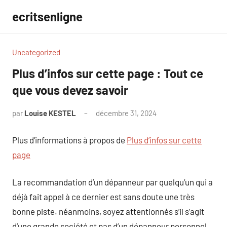
Aller
ecritsenligne
au
contenu
Uncategorized
Plus d’infos sur cette page : Tout ce
que vous devez savoir
par
Louise KESTEL
décembre 31, 2024
Aucun
commentaire
Plus d’informations à propos de
Plus d’infos sur cette
page
La recommandation d’un dépanneur par quelqu’un qui a
déjà fait appel à ce dernier est sans doute une très
bonne piste. néanmoins, soyez attentionnés s’il s’agit
d’une grande société et pas d’un dépanneur personnel.