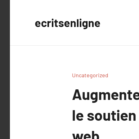
Aller
au
ecritsenligne
contenu
Uncategorized
Augmentez
le soutien
web