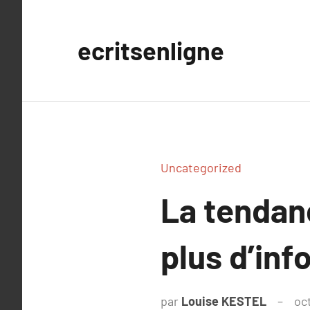
Aller
au
ecritsenligne
contenu
Uncategorized
La tendan
plus d’inf
par
Louise KESTEL
oc