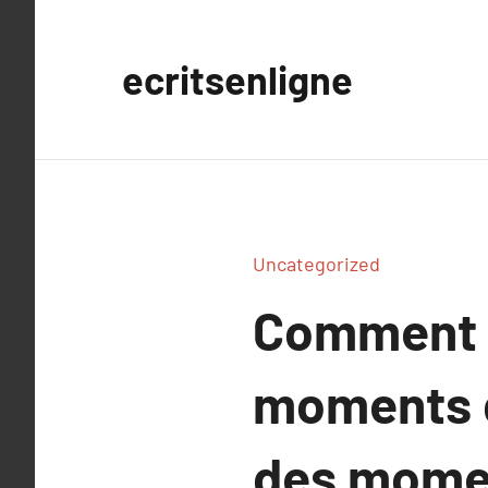
Aller
au
ecritsenligne
contenu
Uncategorized
Comment i
moments d
des momen