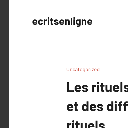
Aller
au
ecritsenligne
contenu
Uncategorized
Les rituel
et des dif
rituels.