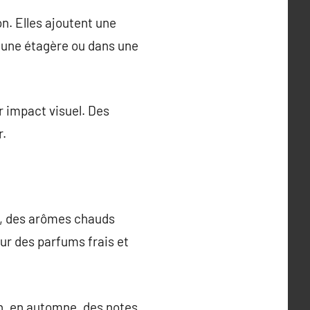
. Elles ajoutent une
, une étagère ou dans une
r impact visuel. Des
r.
r, des arômes chauds
ur des parfums frais et
in, en automne, des notes