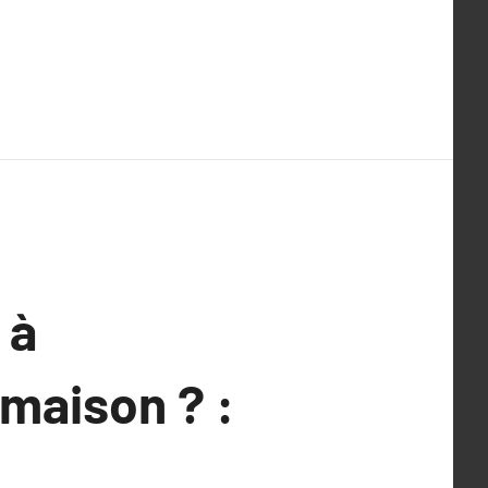
 à
maison ? :