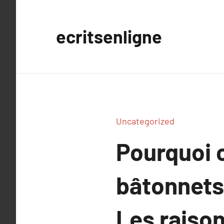
Aller
au
ecritsenligne
contenu
Uncategorized
Pourquoi c
bâtonnets
Les raison