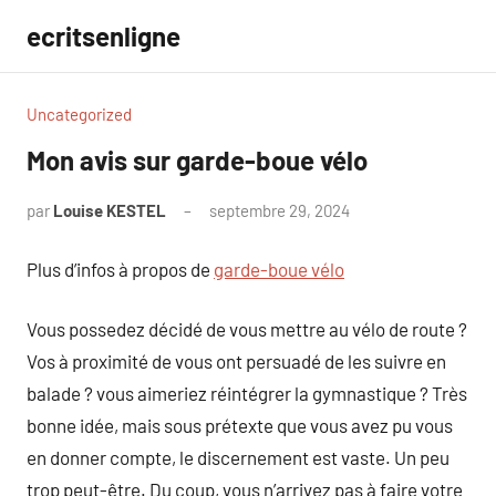
Aller
ecritsenligne
au
contenu
Uncategorized
Mon avis sur garde-boue vélo
par
Louise KESTEL
septembre 29, 2024
Aucun
commentaire
Plus d’infos à propos de
garde-boue vélo
Vous possedez décidé de vous mettre au vélo de route ?
Vos à proximité de vous ont persuadé de les suivre en
balade ? vous aimeriez réintégrer la gymnastique ? Très
bonne idée, mais sous prétexte que vous avez pu vous
en donner compte, le discernement est vaste. Un peu
trop peut-être. Du coup, vous n’arrivez pas à faire votre