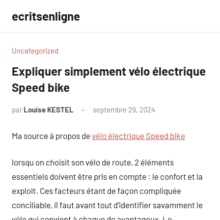
Aller
ecritsenligne
au
contenu
Uncategorized
Expliquer simplement vélo électrique
Speed bike
par
Louise KESTEL
septembre 29, 2024
Aucun
commentaire
Ma source à propos de
vélo électrique Speed bike
lorsqu on choisit son vélo de route, 2 éléments
essentiels doivent être pris en compte : le confort et la
exploit. Ces facteurs étant de façon compliquée
conciliable, il faut avant tout d’identifier savamment le
vélo qui convient à chaque de avantageux. Le