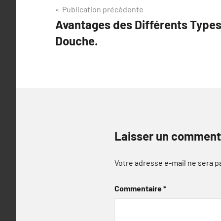
Navigation
Publication précédente
Avantages des Différents Types
de
Douche.
l’article
Laisser un comment
Votre adresse e-mail ne sera p
Commentaire
*