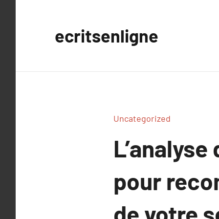
Aller
au
ecritsenligne
contenu
Uncategorized
L’analyse
pour recon
de votre 