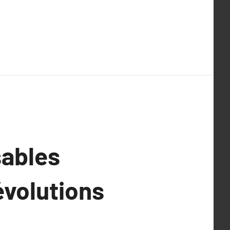
sables
évolutions