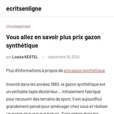
Aller
ecritsenligne
au
contenu
Uncategorized
Vous allez en savoir plus prix gazon
synthétique
par
Louise KESTEL
septembre 19, 2024
Aucun
commentaire
Plus d’informations à propos de
prix gazon synthétique
Inventé dans les années 1960, le gazon synthétique est
un véritable tapis d’extérieur… Initialement fabriqué
pour recouvrir des terrains de sport, il est aujourd’hui
grandement pensé pour aménager chez vous et réaliser
un gazon plus vrai que nature. Sans entrer dans les