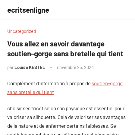
Aller
ecritsenligne
au
contenu
Uncategorized
Vous allez en savoir davantage
soutien-gorge sans bretelle qui tient
par
Louise KESTEL
novembre 25, 2024
Aucun
commentaire
Complément d’information à propos de
soutien-gorge
sans bretelle qui tient
choisir ses tricot selon son physique est essentiel pour
valoriser sa silhouette. Cela de valoriser ses avantages
de la nature et de enfermer certains faiblesses. Se
sentir logement dans ses vêtements est nécessaire