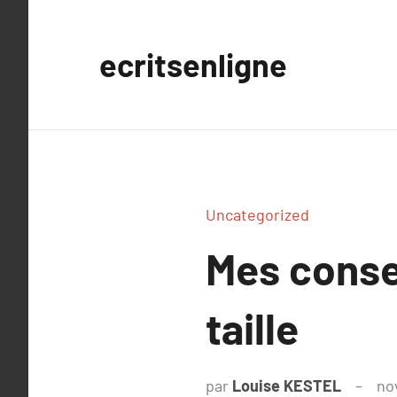
Aller
au
ecritsenligne
contenu
Uncategorized
Mes conse
taille
par
Louise KESTEL
no