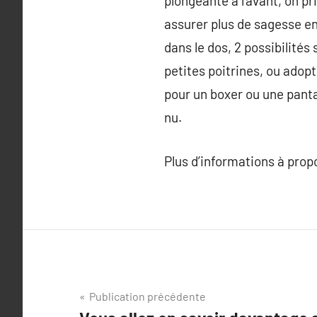
plongeante à l’avant, on p
assurer plus de sagesse en 
dans le dos, 2 possibilités
petites poitrines, ou adop
pour un boxer ou une panta
nu.
Plus d’informations à pro
Navigation
Publication précédente