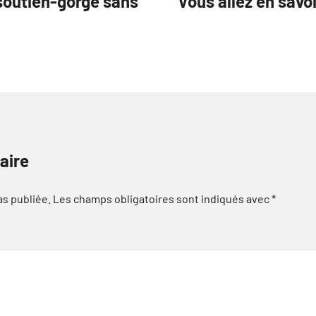
 soutien-gorge sans
Vous allez en savo
aire
as publiée.
Les champs obligatoires sont indiqués avec
*