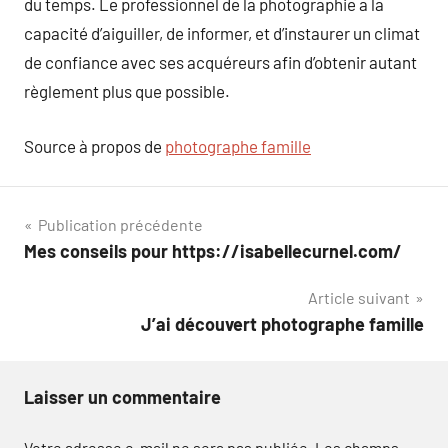
du temps. Le professionnel de la photographie a la
capacité d’aiguiller, de informer, et d’instaurer un climat
de confiance avec ses acquéreurs afin d’obtenir autant
règlement plus que possible.
Source à propos de
photographe famille
Navigation
Publication précédente
Mes conseils pour https://isabellecurnel.com/
de
Article suivant
l’article
J’ai découvert photographe famille
Laisser un commentaire
Votre adresse e-mail ne sera pas publiée.
Les champs