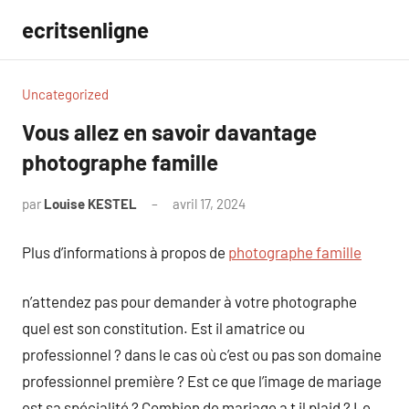
Aller
ecritsenligne
au
contenu
Uncategorized
Vous allez en savoir davantage
photographe famille
par
Louise KESTEL
avril 17, 2024
Aucun
commentaire
Plus d’informations à propos de
photographe famille
n’attendez pas pour demander à votre photographe
quel est son constitution. Est il amatrice ou
professionnel ? dans le cas où c’est ou pas son domaine
professionnel première ? Est ce que l’image de mariage
est sa spécialité ? Combien de mariage a t il plaid ? Le