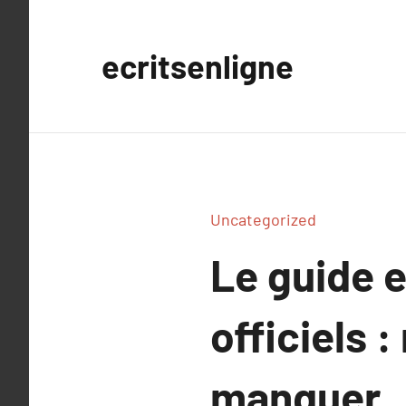
Aller
au
ecritsenligne
contenu
Uncategorized
Le guide e
officiels 
manquer