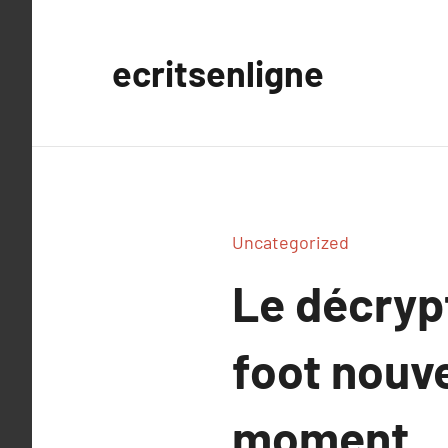
Aller
au
ecritsenligne
contenu
Uncategorized
Le décrypt
foot nouve
moment