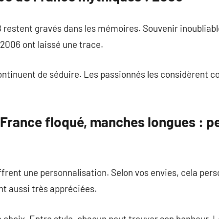
 restent gravés dans les mémoires. Souvenir inoubliabl
2006 ont laissé une trace.
ontinuent de séduire. Les passionnés les considèrent c
 France floqué, manches longues : p
frent une personnalisation. Selon vos envies, cela perso
nt aussi très appréciées.
e choix. Entre style, chacun peut trouver son bonheur. L