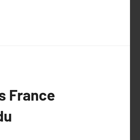
ts France
du