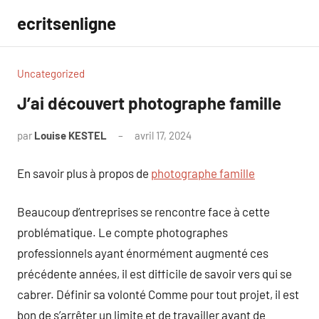
Aller
ecritsenligne
au
contenu
Uncategorized
J’ai découvert photographe famille
par
Louise KESTEL
avril 17, 2024
Aucun
commentaire
En savoir plus à propos de
photographe famille
Beaucoup d’entreprises se rencontre face à cette
problématique. Le compte photographes
professionnels ayant énormément augmenté ces
précédente années, il est difficile de savoir vers qui se
cabrer. Définir sa volonté Comme pour tout projet, il est
bon de s’arrêter un limite et de travailler avant de