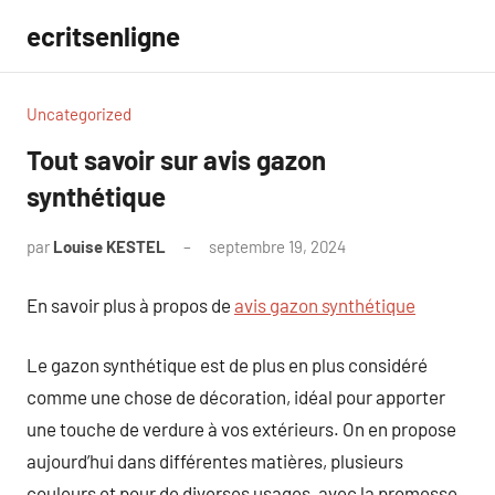
Aller
ecritsenligne
au
contenu
Uncategorized
Tout savoir sur avis gazon
synthétique
par
Louise KESTEL
septembre 19, 2024
Aucun
commentaire
En savoir plus à propos de
avis gazon synthétique
Le gazon synthétique est de plus en plus considéré
comme une chose de décoration, idéal pour apporter
une touche de verdure à vos extérieurs. On en propose
aujourd’hui dans différentes matières, plusieurs
couleurs et pour de diverses usages, avec la promesse