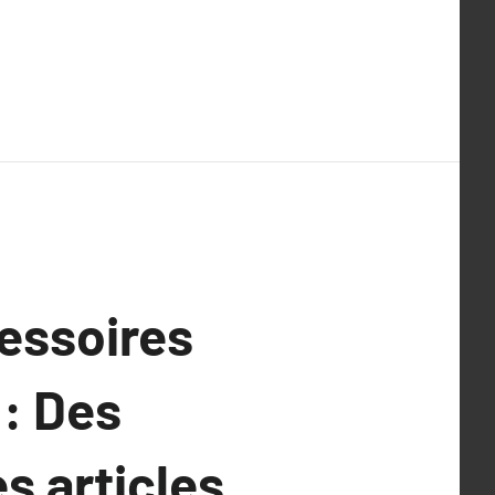
essoires
 : Des
s articles