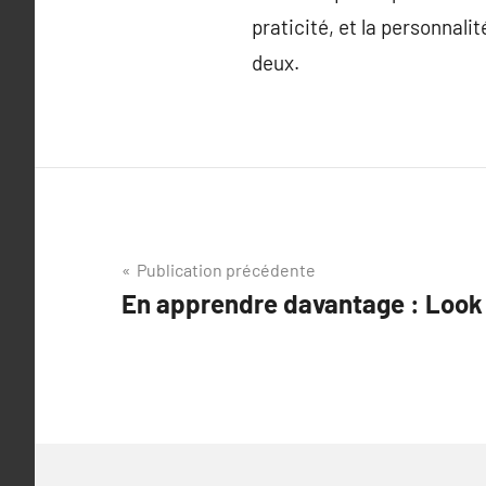
praticité, et la personnali
deux.
Navigation
Publication précédente
En apprendre davantage : Look
de
l’article