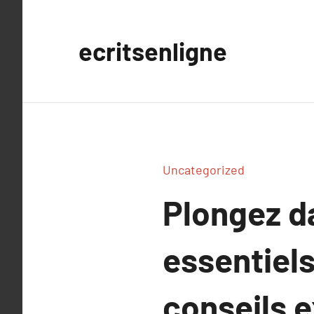
Aller
au
ecritsenligne
contenu
Uncategorized
Plongez d
essentiels
conseils e