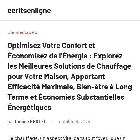
Aller
ecritsenligne
au
contenu
Uncategorized
Optimisez Votre Confort et
Économisez de l’Énergie : Explorez
les Meilleures Solutions de Chauffage
pour Votre Maison, Apportant
Efficacité Maximale, Bien-être à Long
Terme et Économies Substantielles
Énergétiques
par
Louise KESTEL
octobre 6, 2024
Aucun
commentaire
Le chauffage, un aspect vital dans tout foyer, joue un