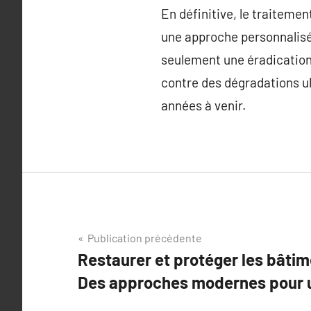
En définitive, le traitemen
une approche personnalisé
seulement une éradication 
contre des dégradations ult
années à venir.
Navigation
Publication précédente
Restaurer et protéger les bâti
de
Des approches modernes pour u
l’article