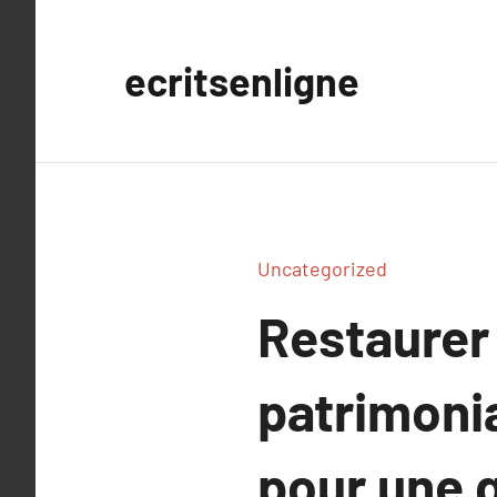
Aller
au
ecritsenligne
contenu
Uncategorized
Restaurer 
patrimoni
pour une 