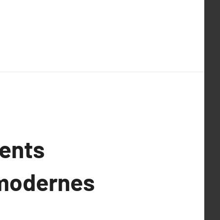
ments
 modernes