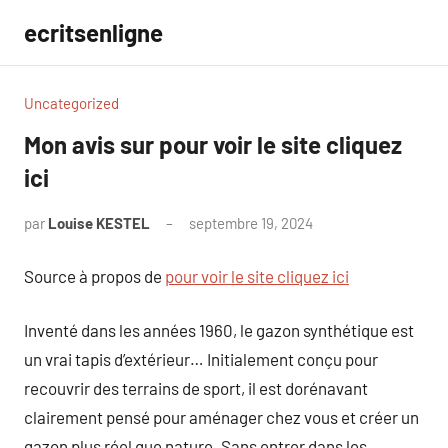
Aller
ecritsenligne
au
contenu
Uncategorized
Mon avis sur pour voir le site cliquez
ici
par
Louise KESTEL
septembre 19, 2024
Aucun
commentaire
Source à propos de
pour voir le site cliquez ici
Inventé dans les années 1960, le gazon synthétique est
un vrai tapis d’extérieur… Initialement conçu pour
recouvrir des terrains de sport, il est dorénavant
clairement pensé pour aménager chez vous et créer un
gazon plus réel que nature. Sans entrer dans les