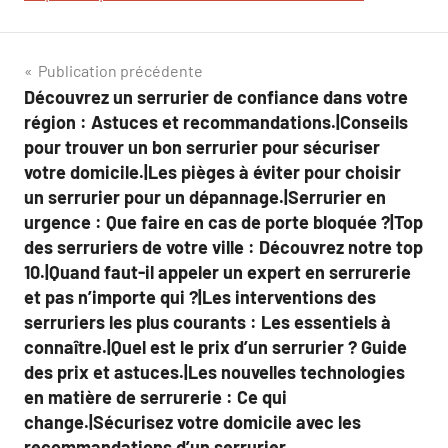
Navigation
Publication précédente
Découvrez un serrurier de confiance dans votre
de
région : Astuces et recommandations.|Conseils
l’article
pour trouver un bon serrurier pour sécuriser
votre domicile.|Les pièges à éviter pour choisir
un serrurier pour un dépannage.|Serrurier en
urgence : Que faire en cas de porte bloquée ?|Top
des serruriers de votre ville : Découvrez notre top
10.|Quand faut-il appeler un expert en serrurerie
et pas n’importe qui ?|Les interventions des
serruriers les plus courants : Les essentiels à
connaître.|Quel est le prix d’un serrurier ? Guide
des prix et astuces.|Les nouvelles technologies
en matière de serrurerie : Ce qui
change.|Sécurisez votre domicile avec les
recommandations d’un serrurier.