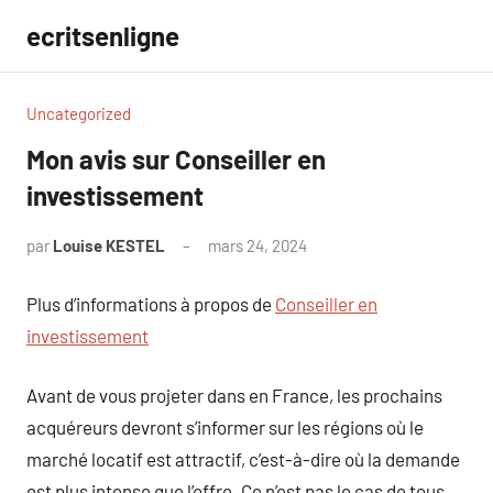
Aller
ecritsenligne
au
contenu
Uncategorized
Mon avis sur Conseiller en
investissement
par
Louise KESTEL
mars 24, 2024
Aucun
commentaire
Plus d’informations à propos de
Conseiller en
investissement
Avant de vous projeter dans en France, les prochains
acquéreurs devront s’informer sur les régions où le
marché locatif est attractif, c’est-à-dire où la demande
est plus intense que l’offre. Ce n’est pas le cas de tous