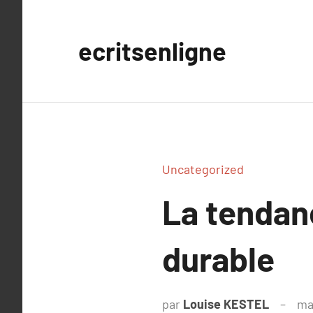
Aller
au
ecritsenligne
contenu
Uncategorized
La tenda
durable
par
Louise KESTEL
ma