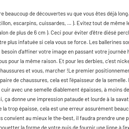
e beaucoup de découvertes vu que vous êtes déjà long.
ttillon, escarpins, cuissardes, … ). Evitez tout de même l
alon de plus de 6 cm ). Ceci pour éviter d’être diésé per
e plus infatuée si cela vous se force. Les ballerines so
as besoin d’affiner votre image en passant votre journée
us pour la même raison. Et pour les derbies, c’est nicke
es chaussures et vous, marcher !Le premier positionnemen
 paire de chaussures, cela est l’épaisseur de la semelle
e cuir avec une semelle diablement épaisses, à moins d
ci, ça donne une impression pataude et lourde à la savat
 de la trop épaisse, cela est une erreur assurément bea
s convient au mieux le the-best, il faudra prendre une pa
houetter la forme de votre puis de fournir une ligne à l’e