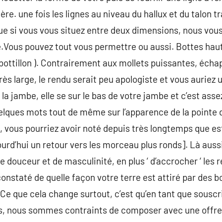
ère. une fois les lignes au niveau du hallux et du talon t
ue si vous vous situez entre deux dimensions, nous v
e.Vous pouvez tout vous permettre ou aussi. Bottes haut
 bottillon ). Contrairement aux mollets puissantes, éch
ès large, le rendu serait peu apologiste et vous auriez 
à la jambe, elle se sur le bas de votre jambe et c’est a
uelques mots tout de même sur l’apparence de la pointe de
vous pourriez avoir noté depuis très longtemps que est
ujourd’hui un retour vers les morceau plus ronds]. Là a
e douceur et de masculinité, en plus ‘ d’accrocher ‘ les 
nstaté de quelle façon votre terre est attiré par des b
e que cela change surtout, c’est qu’en tant que souscr
s, nous sommes contraints de composer avec une offre (