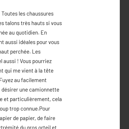
 Toutes les chaussures
es talons très hauts si vous
chée au quotidien. En
nt aussi idéales pour vous
 haut perchée. Les
l aussi ! Vous pourriez
t qui me vient à la tête
. Fuyez au facilement
e désirer une camionnette
e et particulièrement, cela
ucoup trop connue.Pour
pier de papier, de faire
xtrémité du gros orteil et