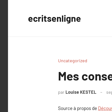
Aller
au
ecritsenligne
contenu
Uncategorized
Mes consei
par
Louise KESTEL
se
Source à propos de
Découv