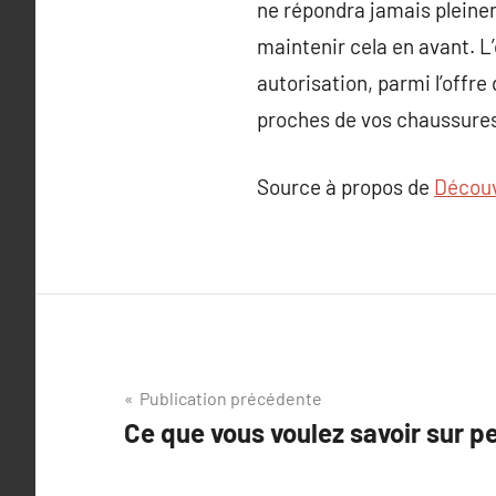
ne répondra jamais pleine
maintenir cela en avant. L’
autorisation, parmi l’offr
proches de vos chaussures
Source à propos de
Découv
Navigation
Publication précédente
Ce que vous voulez savoir sur p
de
l’article