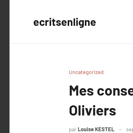
Aller
au
ecritsenligne
contenu
Uncategorized
Mes consei
Oliviers
par
Louise KESTEL
se