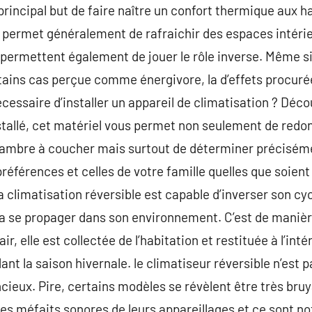
principal but de faire naître un confort thermique aux h
n permet généralement de rafraichir des espaces intérie
permettent également de jouer le rôle inverse. Même si l
rtains cas perçue comme énergivore, la d’effets procur
nécessaire d’installer un appareil de climatisation ? Dé
installé, cet matériel vous permet non seulement de re
hambre à coucher mais surtout de déterminer préciséme
préférences et celles de votre famille quelles que soien
la climatisation réversible est capable d’inverser son cyc
 va se propager dans son environnement. C’est de manière
r, elle est collectée de l’habitation et restituée à l’inté
nt la saison hivernale. le climatiseur réversible n’est 
cieux. Pire, certains modèles se révèlent être très bruy
 les méfaits sonores de leurs appareillages et ce sont n