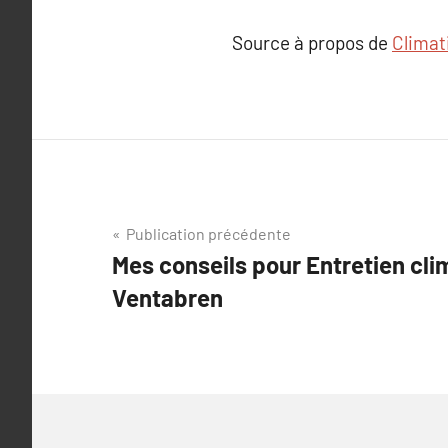
Source à propos de
Climati
Navigation
Publication précédente
Mes conseils pour Entretien cli
de
Ventabren
l’article