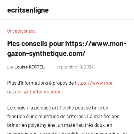
Aller
ecritsenligne
au
contenu
Uncategorized
Mes conseils pour https://www.mon-
gazon-synthetique.com/
par
Louise KESTEL
septembre 19, 2024
Aucun
commentaire
Plus d’informations à propos de
https://www.mon-
gazon-synthetique.com/
Le choisir la pelouse artificielle peut se faire en
fonction d’une multitude de critères : La matière des
brins : en polyéthylène, un matériau très doux, en
polypropylène, un matériau solide, ou en polyadmide, un