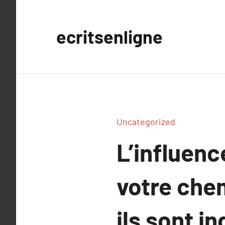
Aller
au
ecritsenligne
contenu
Uncategorized
L’influenc
votre che
ils sont i