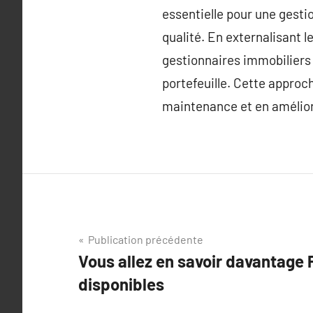
essentielle pour une gesti
qualité. En externalisant l
gestionnaires immobiliers 
portefeuille. Cette approc
maintenance et en améliora
Navigation
Publication précédente
Vous allez en savoir davantage P
de
disponibles
l’article