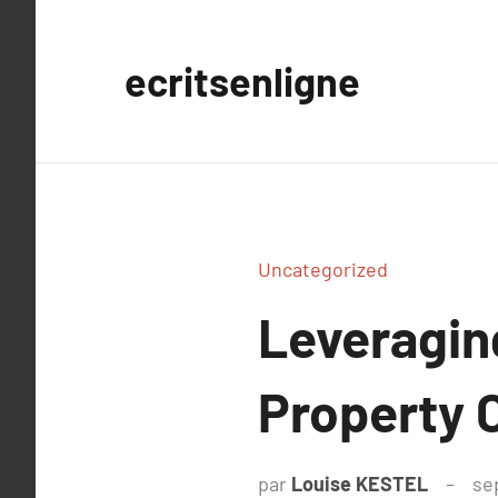
Aller
au
ecritsenligne
contenu
Uncategorized
Leveragin
Property 
par
Louise KESTEL
se