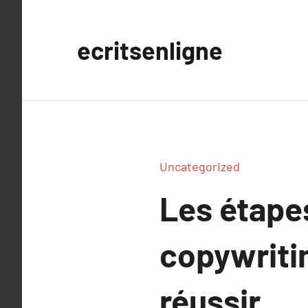
Aller
au
ecritsenligne
contenu
Uncategorized
Les étapes
copywritin
réussir.