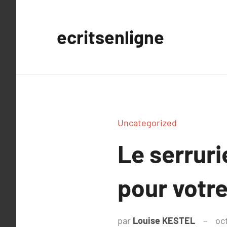
Aller
au
ecritsenligne
contenu
Uncategorized
Le serruri
pour votre
par
Louise KESTEL
oc