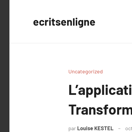
Aller
au
ecritsenligne
contenu
Uncategorized
L’applicati
Transform
par
Louise KESTEL
oc