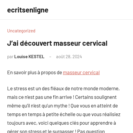
Aller
ecritsenligne
au
contenu
Uncategorized
J’ai découvert masseur cervical
par
Louise KESTEL
août 28, 2024
Aucun
commentaire
En savoir plus à propos de
masseur cervical
Le stress est un des fléaux de notre monde moderne,
mais ce n’est pas une fin arrive ! Certains soulignent
même qu’il n’est qu’un mythe ! Que vous en atteint de
temps en temps à petite échelle ou que vous réalisiez
toujours avec, voici quelques clés pour apprendre à
gérer son stress et le surpasser ! Pas question