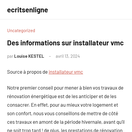
Aller
ecritsenligne
au
contenu
Uncategorized
Des informations sur installateur vmc
par
Louise KESTEL
avril 13, 2024
Aucun
commentaire
Source à propos de
installateur vmc
Notre premier conseil pour mener à bien vos travaux de
rénovation énergétique est de les anticiper et de les
consacrer. En effet, pour au mieux votre logement et
son confort, nous vous conseillons de mettre de côté
ces travaux en amont de la période hivernale, avant qu’il
ne soit trop tard ! de plus, les prestations de rénovation