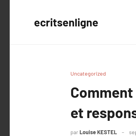
Aller
au
ecritsenligne
contenu
Uncategorized
Comment v
et respon
par
Louise KESTEL
se