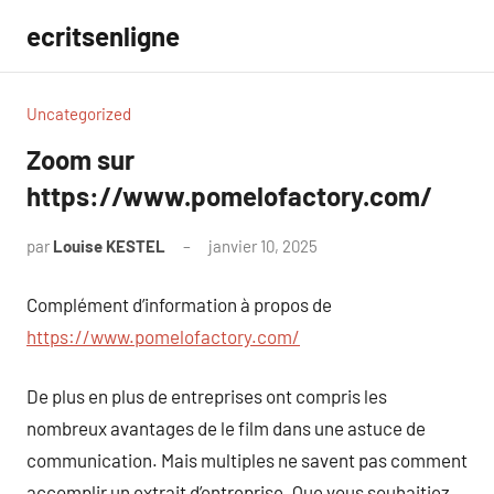
Aller
ecritsenligne
au
contenu
Uncategorized
Zoom sur
https://www.pomelofactory.com/
par
Louise KESTEL
janvier 10, 2025
Aucun
commentaire
Complément d’information à propos de
https://www.pomelofactory.com/
De plus en plus de entreprises ont compris les
nombreux avantages de le film dans une astuce de
communication. Mais multiples ne savent pas comment
accomplir un extrait d’entreprise. Que vous souhaitiez