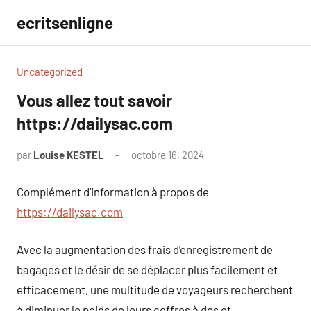
Aller
ecritsenligne
au
contenu
Uncategorized
Vous allez tout savoir
https://dailysac.com
par
Louise KESTEL
octobre 16, 2024
Aucun
commentaire
Complément d’information à propos de
https://dailysac.com
Avec la augmentation des frais d’enregistrement de
bagages et le désir de se déplacer plus facilement et
efficacement, une multitude de voyageurs recherchent
à diminuer le poids de leurs coffres à dos et