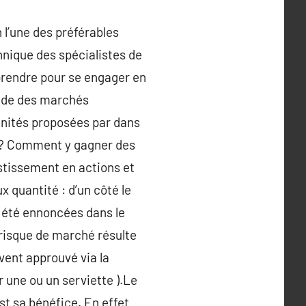
 l’une des préférables
hnique des spécialistes de
 prendre pour se engager en
onde des marchés
unités proposées par dans
r ? Comment y gagner des
estissement en actions et
quantité : d’un côté le
r été ennoncées dans le
 risque de marché résulte
vent approuvé via la
r une ou un serviette ).Le
st sa bénéfice. En effet