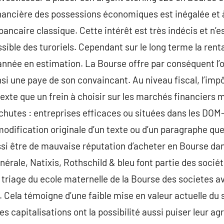
financière des possessions économiques est inégalée et à
ancaire classique. Cette intérêt est très indécis et n’e
ssible des turoriels. Cependant sur le long terme la ren
année en estimation. La Bourse offre par conséquent l’o
insi une paye de son convaincant. Au niveau fiscal, l’impô
xte que un frein à choisir sur les marchés financiers
 chutes : entreprises efficaces ou situées dans les DO
modification originale d’un texte ou d’un paragraphe q
ussi être de mauvaise réputation d’acheter en Bourse dan
érale, Natixis, Rothschild & bleu font partie des sociét
e triage du ecole maternelle de la Bourse des societes a
. Cela témoigne d’une faible mise en valeur actuelle du
es capitalisations ont la possibilité aussi puiser leur ag