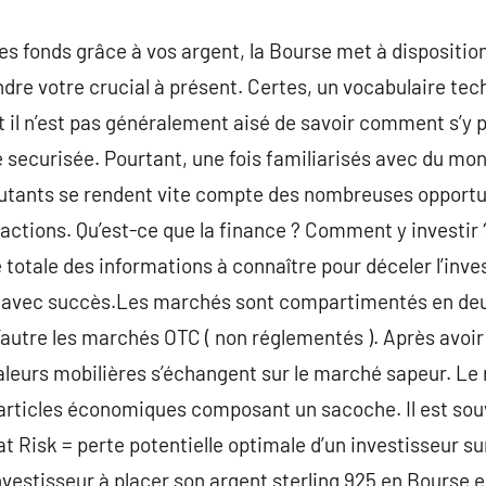
es fonds grâce à vos argent, la Bourse met à disposition
ndre votre crucial à présent. Certes, un vocabulaire tec
et il n’est pas généralement aisé de savoir comment s’y
e securisée. Pourtant, une fois familiarisés avec du m
ébutants se rendent vite compte des nombreuses opport
ctions. Qu’est-ce que la finance ? Comment y investi
 totale des informations à connaître pour déceler l’inv
e avec succès.Les marchés sont compartimentés en deux 
autre les marchés OTC ( non réglementés ). Après avoi
aleurs mobilières s’échangent sur le marché sapeur. Le
 articles économiques composant un sacoche. Il est sou
t Risk = perte potentielle optimale d’un investisseur su
nvestisseur à placer son argent sterling 925 en Bourse e