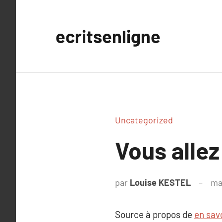
Aller
au
ecritsenligne
contenu
Uncategorized
Vous allez
par
Louise KESTEL
ma
Source à propos de
en savo